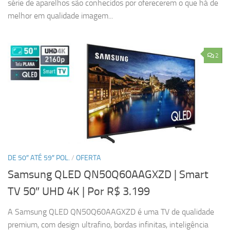
série de aparelhos são conhecidos por oferecerem o que há de
melhor em qualidade imagem...
2
DE 50″ ATÉ 59″ POL.
/
OFERTA
Samsung QLED QN50Q60AAGXZD | Smart
TV 50″ UHD 4K
| Por R$ 3.199
A Samsung QLED QN50Q60AAGXZD é uma TV de qualidade
premium, com design ultrafino, bordas infinitas, inteligência