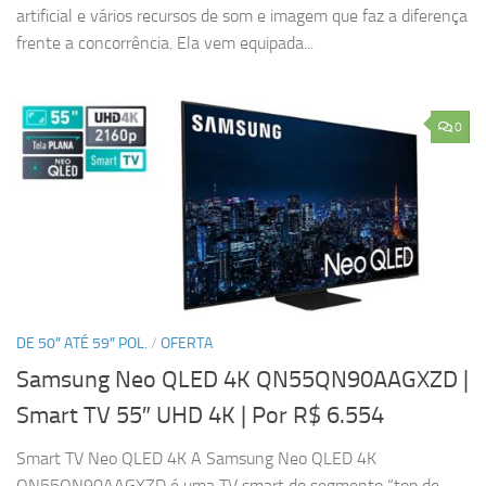
artificial e vários recursos de som e imagem que faz a diferença
frente a concorrência. Ela vem equipada...
0
DE 50″ ATÉ 59″ POL.
/
OFERTA
Samsung Neo QLED 4K QN55QN90AAGXZD |
Smart TV 55″ UHD 4K
| Por R$ 6.554
Smart TV Neo QLED 4K A Samsung Neo QLED 4K
QN55QN90AAGXZD é uma TV smart do segmento “top de