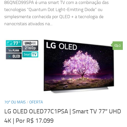
86QNED99SPA é uma smart TV com a combinação das
tecnologias “Quantum Dot Light-Emitting Diode” ou
simplesmente conhecida por QLED + a tecnologia de
nanocristais ativados na...
0
70″ OU MAIS
/
OFERTA
LG OLED OLED77C1PSA | Smart TV 77″ UHD
4K
| Por R$ 17.099