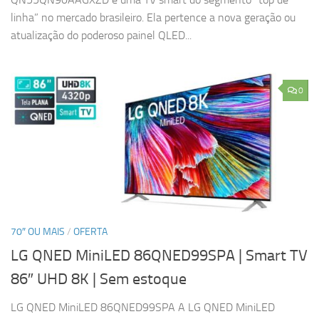
linha” no mercado brasileiro. Ela pertence a nova geração ou
atualização do poderoso painel QLED...
0
70″ OU MAIS
/
OFERTA
LG QNED MiniLED 86QNED99SPA | Smart TV
86″ UHD 8K
| Sem estoque
LG QNED MiniLED 86QNED99SPA A LG QNED MiniLED