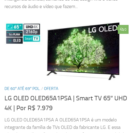
recursos de áudio e vídeo que fazem...
0
DE 60″ ATÉ 69″ POL.
/
OFERTA
LG OLED OLED65A1PSA | Smart TV 65″ UHD
4K
| Por R$ 7.979
LG OLED OLED65A1PSA A OLED65A1PSA é um modelo
integrante da família de TVs OLED da fabricante LG. E essa