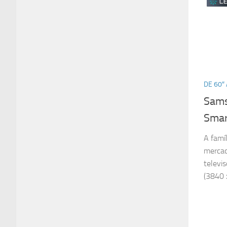
DE 60″ 
Sams
Smar
A famí
mercad
televi
(3840 x