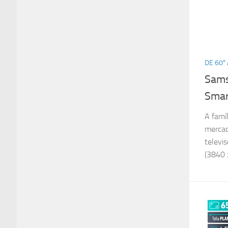
DE 60″ 
Sams
Smar
A famí
mercad
televi
(3840 x