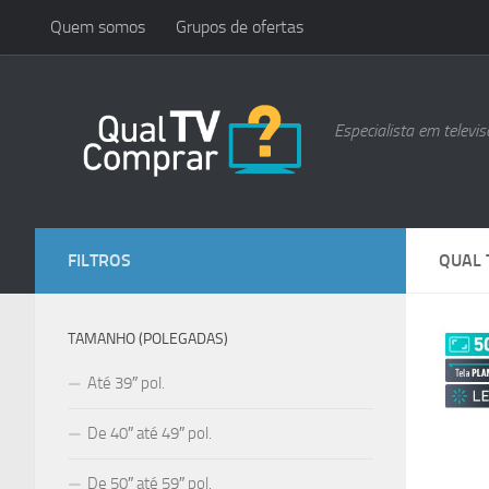
Quem somos
Grupos de ofertas
Skip to content
Especialista em televis
FILTROS
QUAL 
TAMANHO (POLEGADAS)
Até 39″ pol.
De 40″ até 49″ pol.
De 50″ até 59″ pol.