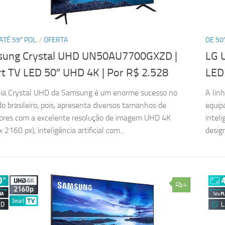
ATÉ 59″ POL.
/
OFERTA
DE 50″
ung Crystal UHD UN50AU7700GXZD |
LG 
t TV LED 50″ UHD 4K
| Por R$ 2.528
LED
lia Crystal UHD da Samsung é um enorme sucesso no
A lin
o brasileiro, pois, apresenta diversos tamanhos de
equip
sores com a excelente resolução de imagem UHD 4K
inteli
 2160 px), inteligência artificial com...
design
4