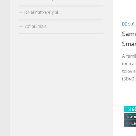
De 60″ até 69″ pol.
DE 50″ 
70″ ou mais
Sams
Smar
A famí
mercad
televi
(3840 x