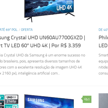
ATÉ 69″ POL.
/
OFERTA
DE 40″
ung Crystal UHD UN60AU7700GXZD |
Phi
t TV LED 60″ UHD 4K
| Por R$ 3.359
LED
lia Crystal UHD da Samsung é um enorme sucesso no
Smart
o brasileiro, pois, apresenta diversos tamanhos de
equip
sores com a excelente resolução de imagem UHD 4K
nitid
 2160 px), inteligência artificial com...
consum
0