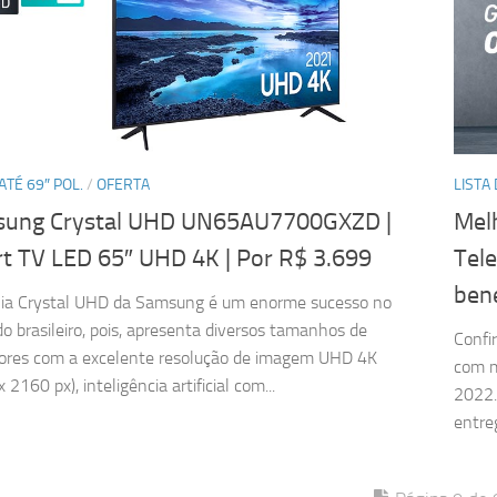
ATÉ 69″ POL.
/
OFERTA
LISTA
ung Crystal UHD UN65AU7700GXZD |
Mel
t TV LED 65″ UHD 4K
| Por R$ 3.699
Tel
bene
lia Crystal UHD da Samsung é um enorme sucesso no
o brasileiro, pois, apresenta diversos tamanhos de
Confi
sores com a excelente resolução de imagem UHD 4K
com m
 2160 px), inteligência artificial com...
2022.
entre