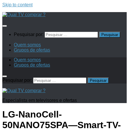
Skip to content
Pesquisar por:
Quem somos
Grupos de ofertas
Quem somos
Grupos de ofertas
Pesquisar por:
Especialista em televisores e ofertas
LG-NanoCell-
50NANO75SPA—Smart-TV-