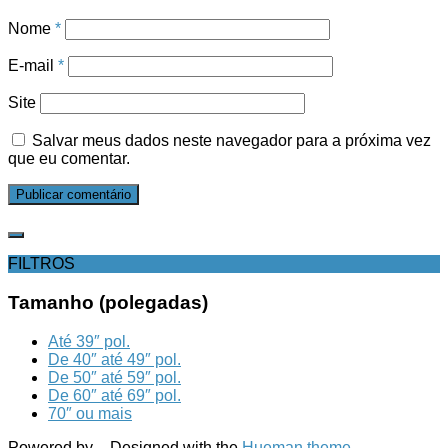
Nome
*
E-mail
*
Site
Salvar meus dados neste navegador para a próxima vez
que eu comentar.
FILTROS
Tamanho (polegadas)
Até 39″ pol.
De 40″ até 49″ pol.
De 50″ até 59″ pol.
De 60″ até 69″ pol.
70″ ou mais
Powered by
- Designed with the
Hueman theme