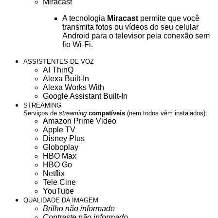
Miracast
A tecnologia
Miracast
permite que você
transmita fotos ou vídeos do seu celular
Android para o televisor pela conexão sem
fio Wi-Fi.
ASSISTENTES DE VOZ
AI ThinQ
Alexa Built-In
Alexa Works With
Google Assistant Built-In
STREAMING
Serviços de
streaming
compatíveis
(nem todos vêm instalados):
Amazon Prime Video
Apple TV
Disney Plus
Globoplay
HBO Max
HBO Go
Netflix
Tele Cine
YouTube
QUALIDADE DA IMAGEM
Brilho não informado
Contraste não informado