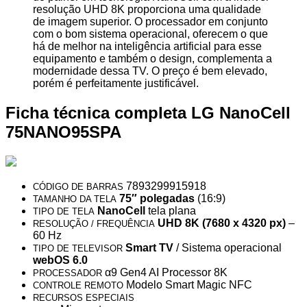
resolução UHD 8K proporciona uma qualidade
de imagem superior. O processador em conjunto
com o bom sistema operacional, oferecem o que
há de melhor na inteligência artificial para esse
equipamento e também o design, complementa a
modernidade dessa TV. O preço é bem elevado,
porém é perfeitamente justificável.
Ficha técnica completa LG NanoCell
75NANO95SPA
7893299915918
CÓDIGO DE BARRAS
75″ polegadas
(16:9)
TAMANHO DA TELA
NanoCell
tela plana
TIPO DE TELA
UHD 8K (7680 x 4320 px)
–
RESOLUÇÃO / FREQUÊNCIA
60 Hz
Smart TV
/ Sistema operacional
TIPO DE TELEVISOR
webOS 6.0
α9 Gen4 AI Processor 8K
PROCESSADOR
Modelo Smart Magic NFC
CONTROLE REMOTO
RECURSOS ESPECIAIS