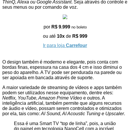
ThinQ, Alexa ou Google Assistant
. Seja através do controle e
seus menus ou por comando de voz.
por
R$ 9.999
no boleto
ou até
10x
de
R$ 999
Ir para loja
Carrefour
O design também é moderno e elegante, pois conta com
bordas finas, espessura na casa dos 4 cm e isso diminui o
peso do aparelho. A TV pode ser pendurada na parede ou
ser apoiada em bancada através de suporte.
A maior variedade de streaming de vídeos e apps também
podem ser utilizados nesse equipamento, dentre eles:
Netflix, YouTube, Amazon Prime Vídeo
e outros. A
inteligência artificial, também permite que alguns recursos
de áudio e vídeo, possam serem controlados e otimizados
por ela, tais como:
AI Sound, AI Acoustic Tuning e Upscaler
.
Essa é uma Smart TV “top de linha”, pois, a união
do painel em tecnologia NanoCell com a incrível