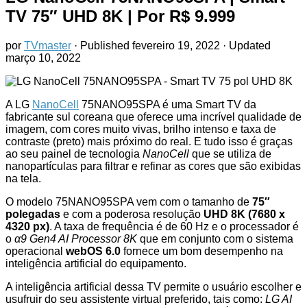
TV 75″ UHD 8K
| Por R$ 9.999
por
TVmaster
· Published
fevereiro 19, 2022
· Updated
março 10, 2022
A LG
NanoCell
75NANO95SPA é uma Smart TV da
fabricante sul coreana que oferece uma incrível qualidade de
imagem, com cores muito vivas, brilho intenso e taxa de
contraste (preto) mais próximo do real. E tudo isso é graças
ao seu painel de tecnologia
NanoCell
que se utiliza de
nanopartículas para filtrar e refinar as cores que são exibidas
na tela.
O modelo 75NANO95SPA vem com o tamanho de
75″
polegadas
e com a poderosa resolução
UHD 8K (7680 x
4320 px)
. A taxa de frequência é de 60 Hz e o processador é
o
α9 Gen4 AI Processor 8K
que em conjunto com o sistema
operacional
webOS 6.0
fornece um bom desempenho na
inteligência artificial do equipamento.
A inteligência artificial dessa TV permite o usuário escolher e
usufruir do seu assistente virtual preferido, tais como:
LG AI