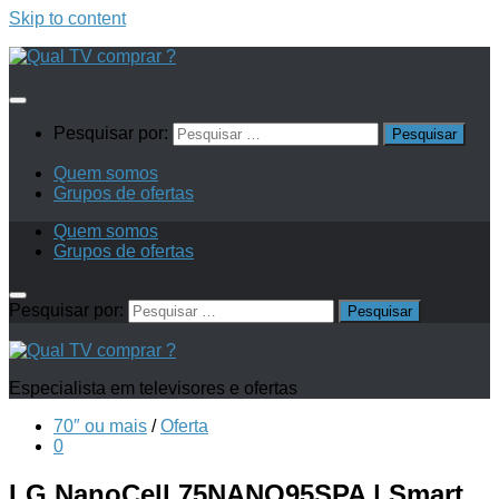
Skip to content
Pesquisar por:
Quem somos
Grupos de ofertas
Quem somos
Grupos de ofertas
Pesquisar por:
Especialista em televisores e ofertas
70″ ou mais
/
Oferta
0
LG NanoCell 75NANO95SPA | Smart