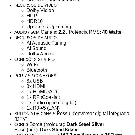
RECURSOS DE VÍDEO
Dolby Vision
HDR
HDR10
Upscaler / Upscaling
Canais:
2.2
/ Potência RMS:
40 Watts
ÁUDIO / SOM
RECURSOS DE ÁUDIO
AI Acoustic Tuning
AI Sound
Dolby Atmos
CONEXÕES SEM FIO
Wi-Fi
Bluetooth
PORTAS / CONEXÕES
3x USB
3x HDMI
1x HDMI eARC
1x RF (Coaxial)
1x áudio óptico (digital)
1x RJ-45 (LAN)
Possui conversor digital integrado
SINTONIA DE CANAIS
(DTV)
Borda (moldura):
Dark Steel Silver
CORES
Base (pés):
Dark Steel Silver