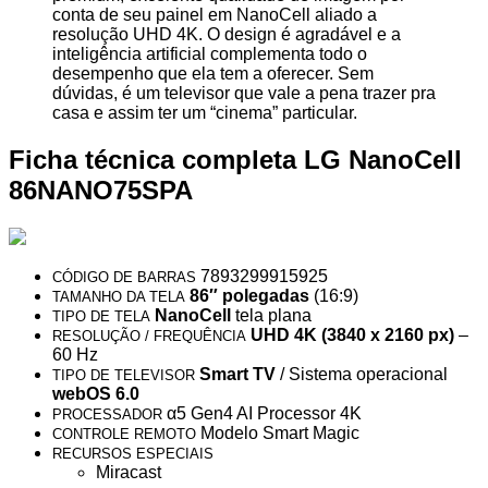
conta de seu painel em NanoCell aliado a
resolução UHD 4K. O design é agradável e a
inteligência artificial complementa todo o
desempenho que ela tem a oferecer. Sem
dúvidas, é um televisor que vale a pena trazer pra
casa e assim ter um “cinema” particular.
Ficha técnica completa LG NanoCell
86NANO75SPA
7893299915925
CÓDIGO DE BARRAS
86″ polegadas
(16:9)
TAMANHO DA TELA
NanoCell
tela plana
TIPO DE TELA
UHD 4K (3840 x 2160 px)
–
RESOLUÇÃO / FREQUÊNCIA
60 Hz
Smart TV
/ Sistema operacional
TIPO DE TELEVISOR
webOS 6.0
α5 Gen4 AI Processor 4K
PROCESSADOR
Modelo Smart Magic
CONTROLE REMOTO
RECURSOS ESPECIAIS
Miracast