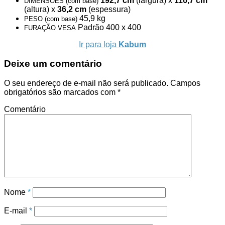
192,7 cm
(largura) x
116,7 cm
DIMENSÕES (com base)
(altura) x
36,2 cm
(espessura)
45,9 kg
PESO (com base)
Padrão 400 x 400
FURAÇÃO VESA
Ir para loja
Kabum
Deixe um comentário
O seu endereço de e-mail não será publicado.
Campos
obrigatórios são marcados com
*
Comentário
Nome
*
E-mail
*