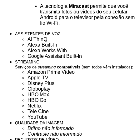
A tecnologia
Miracast
permite que você
transmita fotos ou vídeos do seu celular
Android para o televisor pela conexão sem
fio Wi-Fi.
ASSISTENTES DE VOZ
AI ThinQ
Alexa Built-In
Alexa Works With
Google Assistant Built-In
STREAMING
Serviços de
streaming
compatíveis
(nem todos vêm instalados):
Amazon Prime Video
Apple TV
Disney Plus
Globoplay
HBO Max
HBO Go
Netflix
Tele Cine
YouTube
QUALIDADE DA IMAGEM
Brilho não informado
Contraste não informado
RECURSOS DE VÍDEO