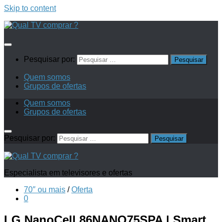
Skip to content
Pesquisar por:
Quem somos
Grupos de ofertas
Quem somos
Grupos de ofertas
Pesquisar por:
Especialista em televisores e ofertas
70″ ou mais
/
Oferta
0
LG NanoCell 86NANO75SPA | Smart