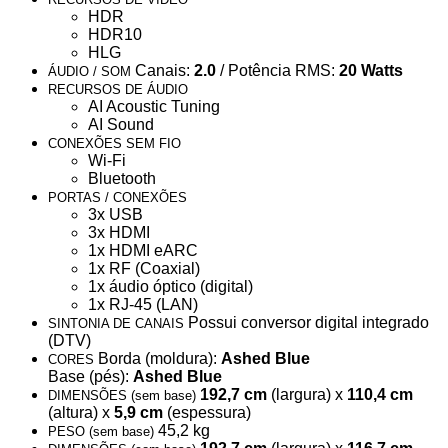
HDR
HDR10
HLG
Canais:
2.0
/ Potência RMS:
20 Watts
ÁUDIO / SOM
RECURSOS DE ÁUDIO
AI Acoustic Tuning
AI Sound
CONEXÕES SEM FIO
Wi-Fi
Bluetooth
PORTAS / CONEXÕES
3x USB
3x HDMI
1x HDMI eARC
1x RF (Coaxial)
1x áudio óptico (digital)
1x RJ-45 (LAN)
Possui conversor digital integrado
SINTONIA DE CANAIS
(DTV)
Borda (moldura):
Ashed Blue
CORES
Base (pés):
Ashed Blue
192,7 cm
(largura) x
110,4 cm
DIMENSÕES (sem base)
(altura) x
5,9 cm
(espessura)
45,2 kg
PESO (sem base)