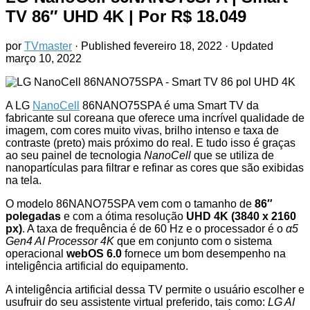
TV 86″ UHD 4K
| Por R$ 18.049
por
TVmaster
· Published
fevereiro 18, 2022
· Updated
março 10, 2022
A LG
NanoCell
86NANO75SPA é uma Smart TV da
fabricante sul coreana que oferece uma incrível qualidade de
imagem, com cores muito vivas, brilho intenso e taxa de
contraste (preto) mais próximo do real. E tudo isso é graças
ao seu painel de tecnologia
NanoCell
que se utiliza de
nanopartículas para filtrar e refinar as cores que são exibidas
na tela.
O modelo 86NANO75SPA vem com o tamanho de
86″
polegadas
e com a ótima resolução
UHD 4K (3840 x 2160
px)
. A taxa de frequência é de 60 Hz e o processador é o
α5
Gen4 AI Processor 4K
que em conjunto com o sistema
operacional
webOS 6.0
fornece um bom desempenho na
inteligência artificial do equipamento.
A inteligência artificial dessa TV permite o usuário escolher e
usufruir do seu assistente virtual preferido, tais como:
LG AI