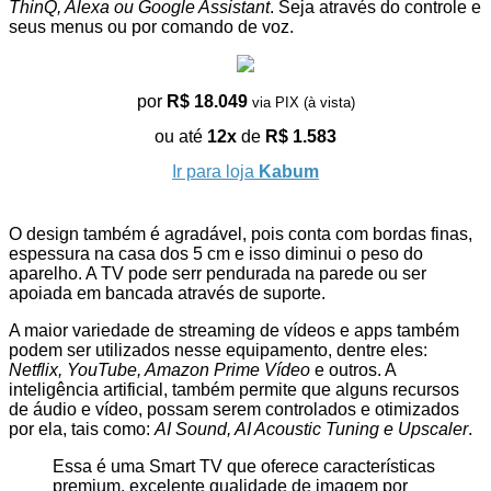
ThinQ, Alexa ou Google Assistant
. Seja através do controle e
seus menus ou por comando de voz.
por
R$ 18.049
via PIX (à vista)
ou até
12x
de
R$ 1.583
Ir para loja
Kabum
O design também é agradável, pois conta com bordas finas,
espessura na casa dos 5 cm e isso diminui o peso do
aparelho. A TV pode serr pendurada na parede ou ser
apoiada em bancada através de suporte.
A maior variedade de streaming de vídeos e apps também
podem ser utilizados nesse equipamento, dentre eles:
Netflix, YouTube, Amazon Prime Vídeo
e outros. A
inteligência artificial, também permite que alguns recursos
de áudio e vídeo, possam serem controlados e otimizados
por ela, tais como:
AI Sound, AI Acoustic Tuning e Upscaler
.
Essa é uma Smart TV que oferece características
premium, excelente qualidade de imagem por