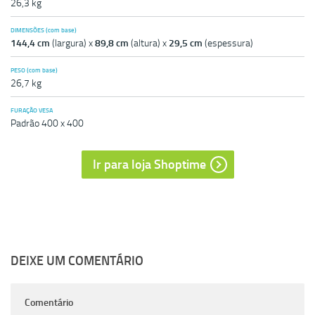
26,3 kg
DIMENSÕES (com base)
144,4 cm
(largura) x
89,8 cm
(altura) x
29,5 cm
(espessura)
PESO (com base)
26,7 kg
FURAÇÃO VESA
Padrão 400 x 400
Ir para loja
Shoptime
DEIXE UM COMENTÁRIO
Comentário