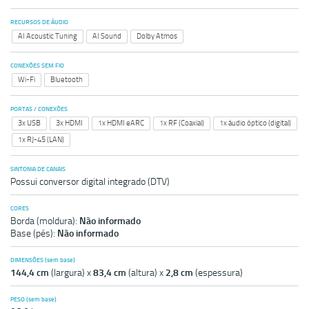
RECURSOS DE ÁUDIO
AI Acoustic Tuning
AI Sound
Dolby Atmos
CONEXÕES SEM FIO
Wi-Fi
Bluetooth
PORTAS / CONEXÕES
3x USB
3x HDMI
1x HDMI eARC
1x RF (Coaxial)
1x áudio óptico (digital)
1x RJ-45 (LAN)
SINTONIA DE CANAIS
Possui conversor digital integrado (DTV)
CORES
Borda (moldura):
Não informado
Base (pés):
Não informado
DIMENSÕES (sem base)
144,4 cm
(largura) x
83,4 cm
(altura) x
2,8 cm
(espessura)
PESO (sem base)