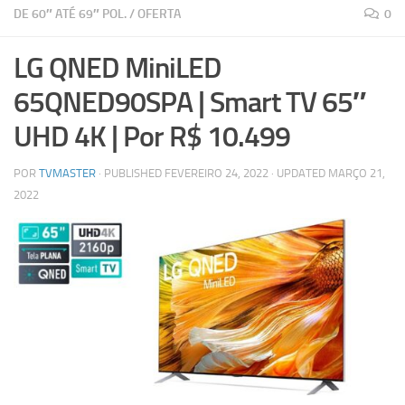
DE 60″ ATÉ 69″ POL.
/
OFERTA
0
LG QNED MiniLED
65QNED90SPA | Smart TV 65″
UHD 4K
| Por R$ 10.499
POR
TVMASTER
· PUBLISHED
FEVEREIRO 24, 2022
· UPDATED
MARÇO 21,
2022