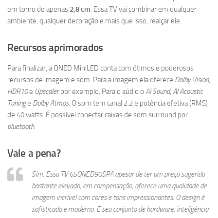
em torno de apenas
2,8 cm
. Essa TV vai combinar em qualquer
ambiente, qualquer decoração e mais que isso, realçar ele.
Recursos aprimorados
Para finalizar, a QNED MiniLED conta com ótimos e poderosos
recursos de imagem e som. Para a imagem ela oferece
Dolby Vision
,
HDR10
e
Upscaler
por exemplo. Para o aúdio o
AI Sound
,
AI Acoustic
Tuning
e
Dolby Atmos
. O som tem canal 2.2 e potência efetiva (RMS)
de 40 watts. É possível conectar caixas de som surround por
bluetooth
.
Vale a pena?
Sim. Essa TV 65QNED90SPA apesar de ter um preço sugerido
bastante elevado, em compensação, oferece uma qualidade de
imagem incrível com cores e tons impressionantes. O design é
sofisticado e moderno. E seu conjunto de hardware, inteligência