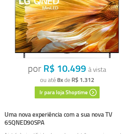
por
R$ 10.499
à vista
ou até
8x
de
R$ 1.312
Ir para loja
Shoptime
Uma nova experiência com a sua nova TV
65QNED90SPA