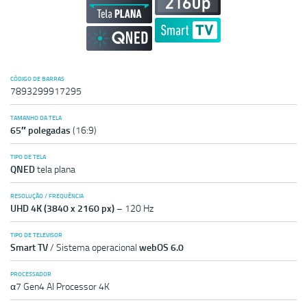
CÓDIGO DE BARRAS
7893299917295
TAMANHO DA TELA
65″ polegadas
(16:9)
TIPO DE TELA
QNED
tela plana
RESOLUÇÃO / FREQUÊNCIA
UHD 4K (3840 x 2160 px)
– 120 Hz
TIPO DE TELEVISOR
Smart TV
/ Sistema operacional
webOS 6.0
PROCESSADOR
α7 Gen4 AI Processor 4K