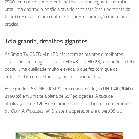
2500 zonas de escurecimento na tela que conseguem controlar
uma uma enorme precisão a taxa de contraste (escurecimento da
tela). O resultado é um controle de cores e iluminação muito mais
preciso.
Tela grande, detalhes gigantes
As Smart TV QNED MiniLED oferecem as maiores e melhores
resoluções de imagem, seja o UHD 4K ou UHD 8K, a exibição na tela
possui uma qualidade muito elevada, o que faz com que os
detalhes das cores e tons sejam impressionantes.
Esse modelo 65QNED90SPA vem com a resolução
UHD 4K (3840 x
2160 px)
em uma tela plana de
65″ polegadas
. A taxa de
atualização é de
120 Hz
e o processador pra dar conta do recado é o
α7 Gen4 AI Processor 4K
. O sistema operacional é o webOS 6.0.