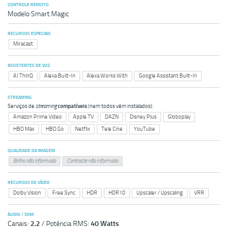
CONTROLE REMOTO
Modelo Smart Magic
RECURSOS ESPECIAIS
Miracast
ASSISTENTES DE VOZ
AI ThinQ
Alexa Built-In
Alexa Works With
Google Assistant Built-In
STREAMING
Serviços de
streaming
compatíveis
(nem todos vêm instalados):
Amazon Prime Video
Apple TV
DAZN
Disney Plus
Globoplay
HBO Max
HBO Go
Netflix
Tele Cine
YouTube
QUALIDADE DA IMAGEM
Brilho não informado
Contraste não informado
RECURSOS DE VÍDEO
Dolby Vision
Free Sync
HDR
HDR10
Upscaler / Upscaling
VRR
ÁUDIO / SOM
Canais:
2.2
/ Potência RMS:
40 Watts