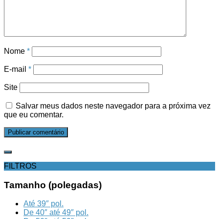
Nome
*
E-mail
*
Site
Salvar meus dados neste navegador para a próxima vez
que eu comentar.
FILTROS
Tamanho (polegadas)
Até 39″ pol.
De 40″ até 49″ pol.