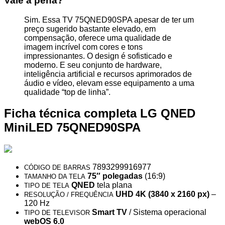
Vale a pena?
Sim. Essa TV 75QNED90SPA apesar de ter um
preço sugerido bastante elevado, em
compensação, oferece uma qualidade de
imagem incrível com cores e tons
impressionantes. O design é sofisticado e
moderno. E seu conjunto de hardware,
inteligência artificial e recursos aprimorados de
áudio e vídeo, elevam esse equipamento a uma
qualidade “top de linha”.
Ficha técnica completa LG QNED
MiniLED 75QNED90SPA
7893299916977
CÓDIGO DE BARRAS
75″ polegadas
(16:9)
TAMANHO DA TELA
QNED
tela plana
TIPO DE TELA
UHD 4K (3840 x 2160 px)
–
RESOLUÇÃO / FREQUÊNCIA
120 Hz
Smart TV
/ Sistema operacional
TIPO DE TELEVISOR
webOS 6.0