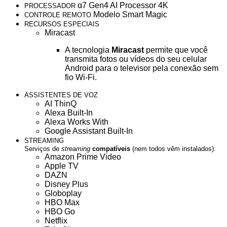
α7 Gen4 AI Processor 4K
PROCESSADOR
Modelo Smart Magic
CONTROLE REMOTO
RECURSOS ESPECIAIS
Miracast
A tecnologia
Miracast
permite que você
transmita fotos ou vídeos do seu celular
Android para o televisor pela conexão sem
fio Wi-Fi.
ASSISTENTES DE VOZ
AI ThinQ
Alexa Built-In
Alexa Works With
Google Assistant Built-In
STREAMING
Serviços de
streaming
compatíveis
(nem todos vêm instalados):
Amazon Prime Video
Apple TV
DAZN
Disney Plus
Globoplay
HBO Max
HBO Go
Netflix