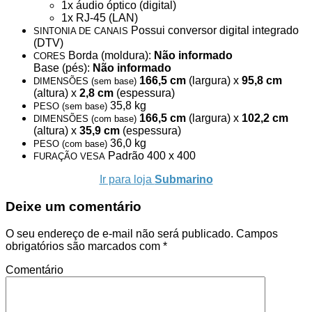
1x áudio óptico (digital)
1x RJ-45 (LAN)
Possui conversor digital integrado
SINTONIA DE CANAIS
(DTV)
Borda (moldura):
Não informado
CORES
Base (pés):
Não informado
166,5 cm
(largura) x
95,8 cm
DIMENSÕES (sem base)
(altura) x
2,8 cm
(espessura)
35,8 kg
PESO (sem base)
166,5 cm
(largura) x
102,2 cm
DIMENSÕES (com base)
(altura) x
35,9 cm
(espessura)
36,0 kg
PESO (com base)
Padrão 400 x 400
FURAÇÃO VESA
Ir para loja
Submarino
Deixe um comentário
O seu endereço de e-mail não será publicado.
Campos
obrigatórios são marcados com
*
Comentário