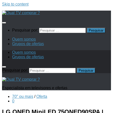
Skip to content
Pesquisar por:
Quem somos
Grupos de ofertas
Quem somos
Grupos de ofertas
Pesquisar por:
Especialista em televisores e ofertas
70″ ou mais
/
Oferta
0
LG QNED MiniLED 75QNED90SPA |