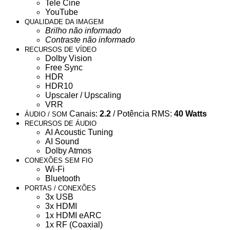
Tele Cine
YouTube
QUALIDADE DA IMAGEM
Brilho não informado
Contraste não informado
RECURSOS DE VÍDEO
Dolby Vision
Free Sync
HDR
HDR10
Upscaler / Upscaling
VRR
Canais:
2.2
/ Potência RMS:
40 Watts
ÁUDIO / SOM
RECURSOS DE ÁUDIO
AI Acoustic Tuning
AI Sound
Dolby Atmos
CONEXÕES SEM FIO
Wi-Fi
Bluetooth
PORTAS / CONEXÕES
3x USB
3x HDMI
1x HDMI eARC
1x RF (Coaxial)