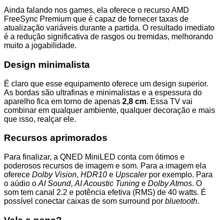
Ainda falando nos games, ela oferece o recurso AMD
FreeSync Premium que é capaz de fornecer taxas de
atualização variáveis durante a partida. O resultado imediato
é a redução significativa de rasgos ou tremidas, melhorando
muito a jogabilidade.
Design minimalista
É claro que esse equipamento oferece um design superior.
As bordas são ultrafinas e minimalistas e a espessura do
aparelho fica em torno de apenas
2,8 cm
. Essa TV vai
combinar em qualquer ambiente, qualquer decoração e mais
que isso, realçar ele.
Recursos aprimorados
Para finalizar, a QNED MiniLED conta com ótimos e
poderosos recursos de imagem e som. Para a imagem ela
oferece
Dolby Vision
,
HDR10
e
Upscaler
por exemplo. Para
o aúdio o
AI Sound
,
AI Acoustic Tuning
e
Dolby Atmos
. O
som tem canal 2.2 e potência efetiva (RMS) de 40 watts. É
possível conectar caixas de som surround por
bluetooth
.