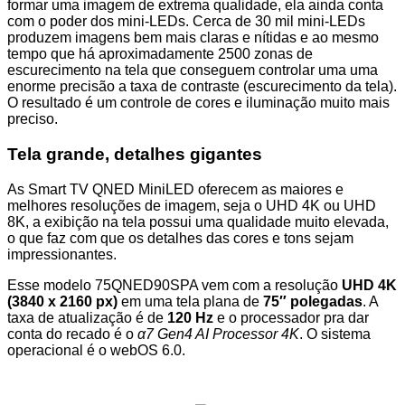
formar uma imagem de extrema qualidade, ela ainda conta
com o poder dos mini-LEDs. Cerca de 30 mil mini-LEDs
produzem imagens bem mais claras e nítidas e ao mesmo
tempo que há aproximadamente 2500 zonas de
escurecimento na tela que conseguem controlar uma uma
enorme precisão a taxa de contraste (escurecimento da tela).
O resultado é um controle de cores e iluminação muito mais
preciso.
Tela grande, detalhes gigantes
As Smart TV QNED MiniLED oferecem as maiores e
melhores resoluções de imagem, seja o UHD 4K ou UHD
8K, a exibição na tela possui uma qualidade muito elevada,
o que faz com que os detalhes das cores e tons sejam
impressionantes.
Esse modelo 75QNED90SPA vem com a resolução
UHD 4K
(3840 x 2160 px)
em uma tela plana de
75″ polegadas
. A
taxa de atualização é de
120 Hz
e o processador pra dar
conta do recado é o
α7 Gen4 AI Processor 4K
. O sistema
operacional é o webOS 6.0.