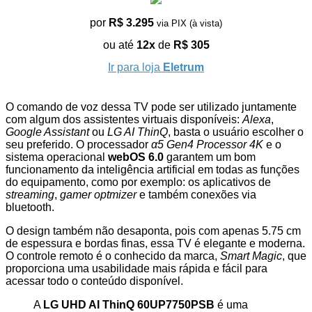
por
R$ 3.295
via PIX (à vista)
ou até
12x
de
R$ 305
Ir para loja
Eletrum
O comando de voz dessa TV pode ser utilizado juntamente
com algum dos assistentes virtuais disponíveis:
Alexa
,
Google Assistant
ou
LG AI ThinQ
, basta o usuário escolher o
seu preferido. O processador
α5 Gen4 Processor 4K
e o
sistema operacional
webOS 6.0
garantem um bom
funcionamento da inteligência artificial em todas as funções
do equipamento, como por exemplo: os aplicativos de
streaming
,
gamer optmizer
e também conexões via
bluetooth.
O design também não desaponta, pois com apenas 5.75 cm
de espessura e bordas finas, essa TV é elegante e moderna.
O controle remoto é o conhecido da marca,
Smart Magic
, que
proporciona uma usabilidade mais rápida e fácil para
acessar todo o conteúdo disponível.
A
LG UHD AI ThinQ 60UP7750PSB
é uma