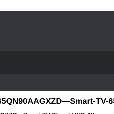
65QN90AAGXZD—Smart-TV-65