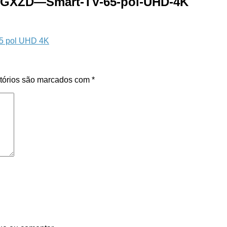
GXZD—Smart-TV-65-pol-UHD-4K
tórios são marcados com
*