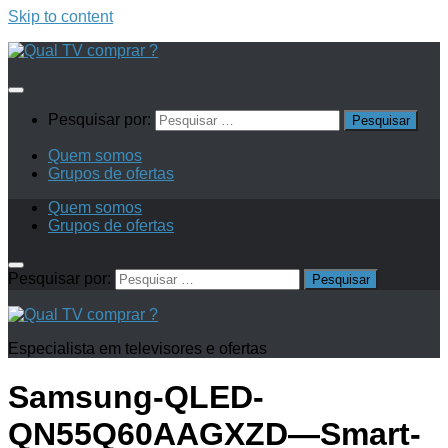
Skip to content
Pesquisar por:
Quem somos
Grupos de ofertas
Quem somos
Grupos de ofertas
Pesquisar por:
Especialista em televisores e ofertas
Samsung-QLED-
QN55Q60AAGXZD—Smart-