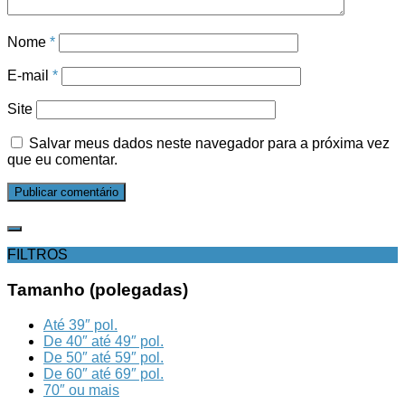
Nome
*
E-mail
*
Site
Salvar meus dados neste navegador para a próxima vez
que eu comentar.
FILTROS
Tamanho (polegadas)
Até 39″ pol.
De 40″ até 49″ pol.
De 50″ até 59″ pol.
De 60″ até 69″ pol.
70″ ou mais