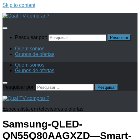
Skip to content
Pesquisar por:
Quem somos
Grupos de ofertas
Quem somos
Grupos de ofertas
Pesquisar por:
Especialista em televisores e ofertas
Samsung-QLED-
QN55Q80AAGXZD—Smart-