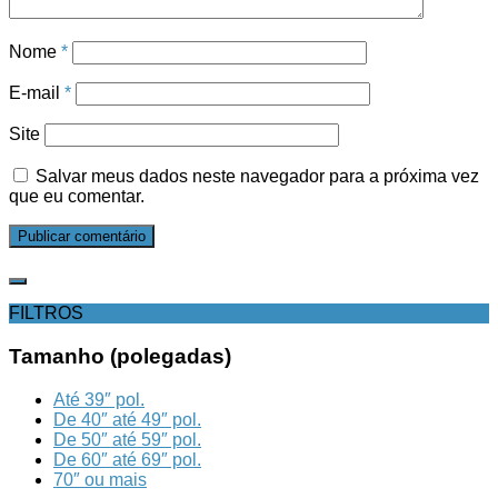
Nome
*
E-mail
*
Site
Salvar meus dados neste navegador para a próxima vez
que eu comentar.
FILTROS
Tamanho (polegadas)
Até 39″ pol.
De 40″ até 49″ pol.
De 50″ até 59″ pol.
De 60″ até 69″ pol.
70″ ou mais