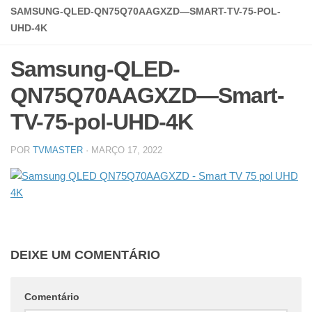
SAMSUNG-QLED-QN75Q70AAGXZD—SMART-TV-75-POL-
UHD-4K
Samsung-QLED-
QN75Q70AAGXZD—Smart-
TV-75-pol-UHD-4K
POR
TVMASTER
·
MARÇO 17, 2022
DEIXE UM COMENTÁRIO
Comentário