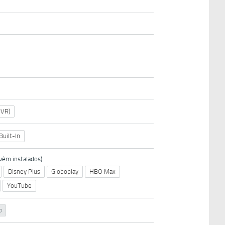
PVR)
Built-In
êm instalados):
Disney Plus
Globoplay
HBO Max
YouTube
o