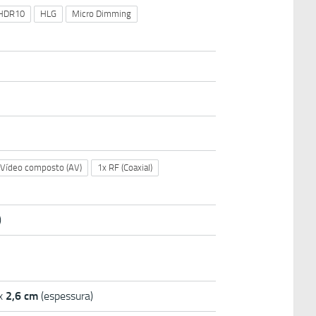
HDR10
HLG
Micro Dimming
 Vídeo composto (AV)
1x RF (Coaxial)
)
 x
2,6 cm
(espessura)