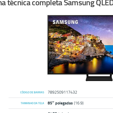
ha técnica completa Samsung Q
7892509117432
CÓDIGO DE BARRAS
85″ polegadas
(16:9)
TAMANHO DA TELA