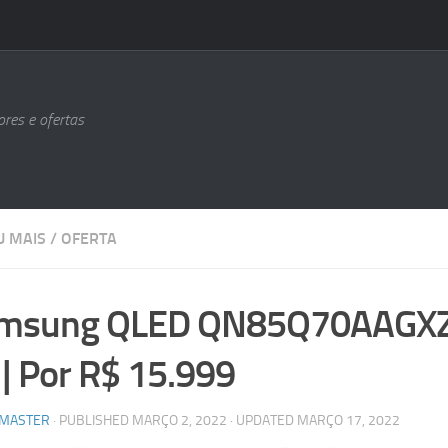
ores e ofertas
U MAIS
/
OFERTA
msung QLED QN85Q70AAGXZD
K
| Por R$ 15.999
MASTER
· PUBLISHED
MARÇO 2, 2022
· UPDATED
MARÇO 17, 2022