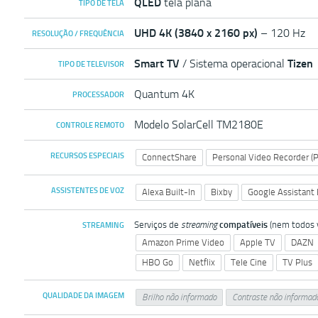
QLED
tela plana
TIPO DE TELA
UHD 4K (3840 x 2160 px)
– 120 Hz
RESOLUÇÃO / FREQUÊNCIA
Smart TV
/ Sistema operacional
Tizen
TIPO DE TELEVISOR
Quantum 4K
PROCESSADOR
Modelo SolarCell TM2180E
CONTROLE REMOTO
RECURSOS ESPECIAIS
ConnectShare
Personal Video Recorder (
ASSISTENTES DE VOZ
Alexa Built-In
Bixby
Google Assistant 
Serviços de
streaming
compatíveis
(nem todos v
STREAMING
Amazon Prime Video
Apple TV
DAZN
HBO Go
Netflix
Tele Cine
TV Plus
QUALIDADE DA IMAGEM
Brilho não informado
Contraste não informad