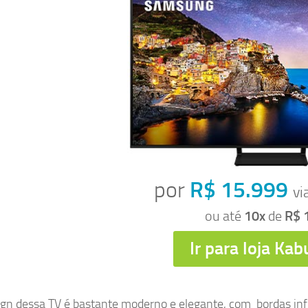
por
R$ 15.999
vi
ou até
10x
de
R$ 
Ir para loja
Kab
gn dessa TV é bastante moderno e elegante, com bordas infin