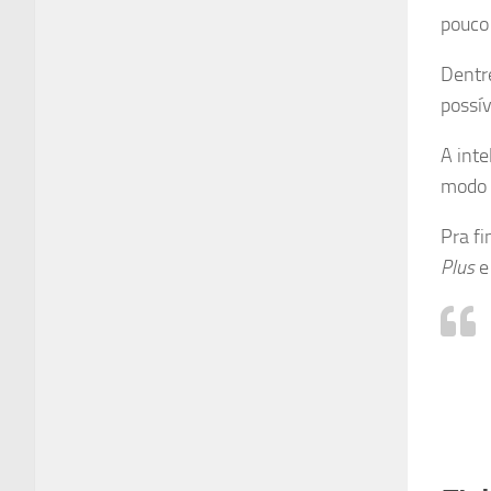
pouco
Dentr
possív
A inte
modo 
Pra fi
Plus
e 