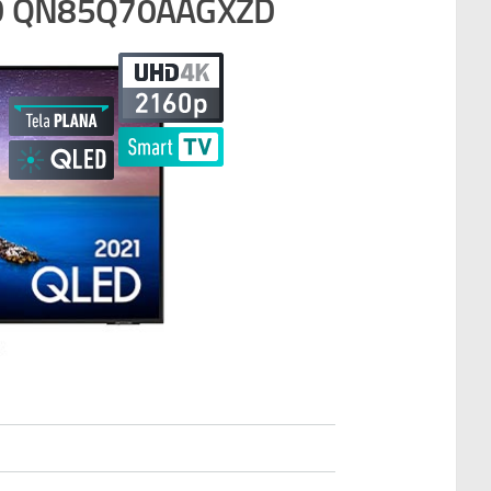
LED QN85Q70AAGXZD