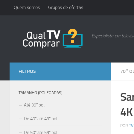
Quem somos
Grupos de ofertas
Skip to content
Especialista em televis
FILTROS
70″ O
Sa
TAMANHO (POLEGADAS)
Até 39″ pol.
4
De 40″ até 49″ pol.
POR
TV
De 50″ até 59″ pol.