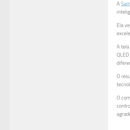
A
Sam
inteli
Ela v
excel
A tel
QLED 
difere
O resu
tecnol
O coma
contro
agrad