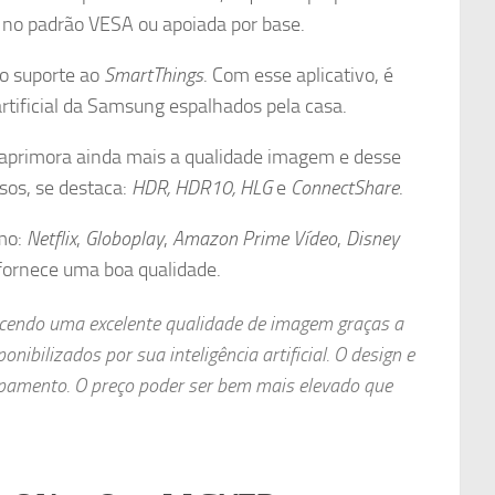
 no padrão VESA ou apoiada por base.
 o suporte ao
SmartThings
. Com esse aplicativo, é
rtificial da Samsung espalhados pela casa.
eo, aprimora ainda mais a qualidade imagem e desse
sos, se destaca:
HDR, HDR10, HLG
e
ConnectShare
.
omo:
Netflix
,
Globoplay
,
Amazon Prime Vídeo
,
Disney
o fornece uma boa qualidade.
cendo uma excelente qualidade de imagem graças a
ibilizados por sua inteligência artificial. O design e
pamento. O preço poder ser bem mais elevado que