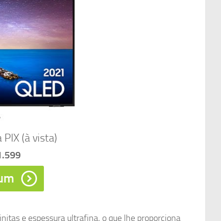
a PIX (à vista)
1.599
um
itas e espessura ultrafina, o que lhe proporciona