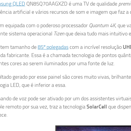
sung QLED
QN85Q70AAGXZD é uma TV de qualidade
prem
gência artificial e vários recursos de som e imagem que faz a
em equipada com o poderoso processador
Quantum 4K
, que v
ente sistema operacional
Tizen
que deixa tudo mais intuitivo e 
a tem tamanho de
85″ polegadas
com a incrível resolução
UHD
da fabricante. Essa é a chamada tecnologia de pontos quânt
ntes cores ao serem iluminados por uma fonte de luz.
ltado gerado por esse painel são cores muito vivas, brilhante
ogia LED, que é inferior a essa.
ndo de voz pode ser ativado por um dos assistentes virtuais
le remoto por sua vez, traz a tecnologia
SolarCell
que dispen
ece.