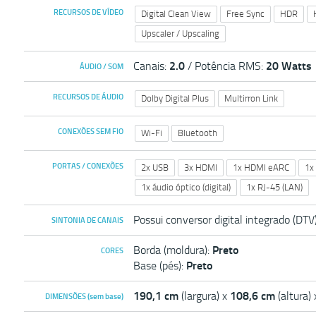
RECURSOS DE VÍDEO
Digital Clean View
Free Sync
HDR
Upscaler / Upscaling
Canais:
2.0
/ Potência RMS:
20 Watts
ÁUDIO / SOM
RECURSOS DE ÁUDIO
Dolby Digital Plus
Multirron Link
CONEXÕES SEM FIO
Wi-Fi
Bluetooth
PORTAS / CONEXÕES
2x USB
3x HDMI
1x HDMI eARC
1x
1x áudio óptico (digital)
1x RJ-45 (LAN)
Possui conversor digital integrado (DTV
SINTONIA DE CANAIS
Borda (moldura):
Preto
CORES
Base (pés):
Preto
190,1 cm
(largura) x
108,6 cm
(altura)
DIMENSÕES (sem base)