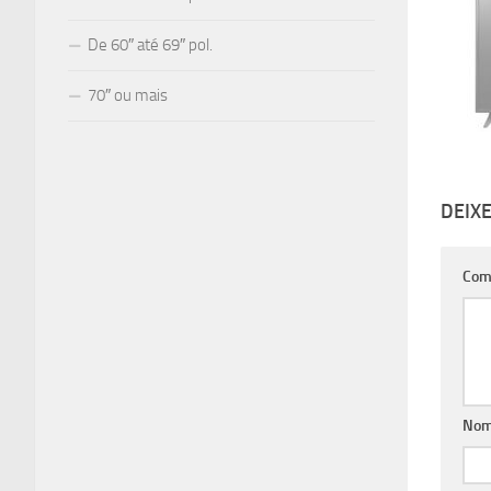
De 60″ até 69″ pol.
70″ ou mais
DEIX
Com
No