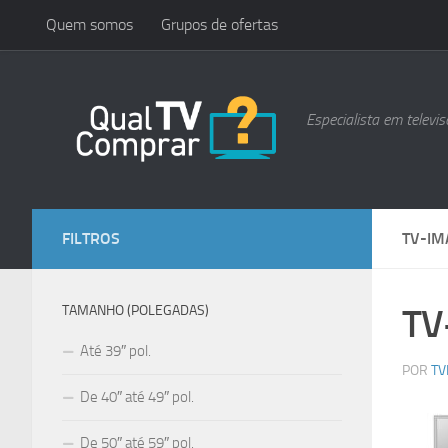
Quem somos
Grupos de ofertas
Skip to content
Especialista em televis
FILTROS
TV-IM
TV
TAMANHO (POLEGADAS)
Até 39″ pol.
POR
TV
De 40″ até 49″ pol.
De 50″ até 59″ pol.