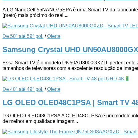
A LG NanoCell 55NANO75SPA é uma Smart TV da fabricante sul
(preto) mais próximo do real....
De 50″ até 59″ pol.
/
Oferta
Samsung Crystal UHD UN50AU8000GX
Essa Smart TV é o modelo UN50AU8000GXZD, pertencente a fa
tamanhos de televisores com a excelente resolução de imagem
4
De 40″ até 49″ pol.
/
Oferta
LG OLED OLED48C1PSA | Smart TV 4
LG OLED OLED48C1PSA A OLED48C1PSA é um modelo integrant
de melhor em qualidade imagem...