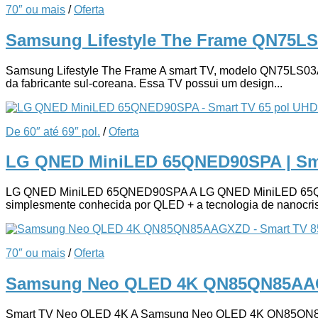
70″ ou mais
/
Oferta
Samsung Lifestyle The Frame QN75L
Samsung Lifestyle The Frame A smart TV, modelo QN75LS03AA
da fabricante sul-coreana. Essa TV possui um design...
De 60″ até 69″ pol.
/
Oferta
LG QNED MiniLED 65QNED90SPA | Sm
LG QNED MiniLED 65QNED90SPA A LG QNED MiniLED 65QNED9
simplesmente conhecida por QLED + a tecnologia de nanocrist
70″ ou mais
/
Oferta
Samsung Neo QLED 4K QN85QN85AAG
Smart TV Neo QLED 4K A Samsung Neo QLED 4K QN85QN85AAGX