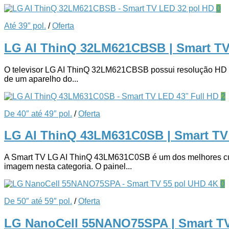
0
Até 39″ pol.
/
Oferta
LG AI ThinQ 32LM621CBSB | Smart T
O televisor LG AI ThinQ 32LM621CBSB possui resolução HD (13
de um aparelho do...
2
De 40″ até 49″ pol.
/
Oferta
LG AI ThinQ 43LM631C0SB | Smart TV
A Smart TV LG AI ThinQ 43LM631C0SB é um dos melhores custo
imagem nesta categoria. O painel...
0
De 50″ até 59″ pol.
/
Oferta
LG NanoCell 55NANO75SPA | Smart T