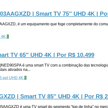
S03AAGXZD | Smart TV 75″ UHD 4K
| Po
GXZD, é um equipamento que foge completamente do comum. E 
0
art TV 65″ UHD 4K
| Por R$ 10.499
0SPA é uma smart TV com a combinação das tecnologias “
ais ativados na...
0
XZD | Smart TV 85″ UHD 4K
| Por R$ 
ZD é uma TV smart do segmento “top de linha” no mercado 