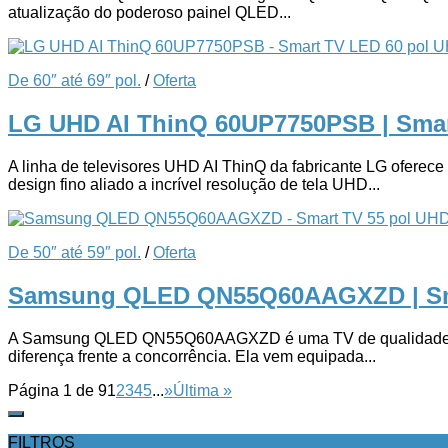
atualização do poderoso painel QLED...
De 60″ até 69″ pol.
/
Oferta
LG UHD AI ThinQ 60UP7750PSB | Sma
A linha de televisores UHD AI ThinQ da fabricante LG oferece e
design fino aliado a incrível resolução de tela UHD...
De 50″ até 59″ pol.
/
Oferta
Samsung QLED QN55Q60AAGXZD | Sm
A Samsung QLED QN55Q60AAGXZD é uma TV de qualidade premium
diferença frente a concorrência. Ela vem equipada...
Página 1 de 9
1
2
3
4
5
...
»
Última »
FILTROS