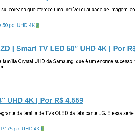
 coreana que oferece uma incrível qualidade de imagem, com c
2
ZD | Smart TV LED 50″ UHD 4K
| Por R
mília Crystal UHD da Samsung, que é um enorme sucesso no m
...
8″ UHD 4K
| Por R$ 4.559
e da família de TVs OLED da fabricante LG. E essa série d
0