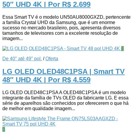
50″ UHD 4K
| Por R$ 2.699
Essa Smart TV é o modelo UN50AU8000GXZD, pertencente
a família Crystal UHD da Samsung, que é um enorme
sucesso no mercado brasileiro, pois, apresenta diversos
tamanhos de televisores com a excelente resolução de
imagem...
4
De 40″ até 49″ pol.
/
Oferta
LG OLED OLED48C1PSA | Smart TV
48″ UHD 4K
| Por R$ 4.559
LG OLED OLED48C1PSA A OLED48C1PSA é um modelo
integrante da família de TVs OLED da fabricante LG. E essa
série de aparelhos são conhecidos por oferecerem o que há
de melhor em qualidade imagem...
0