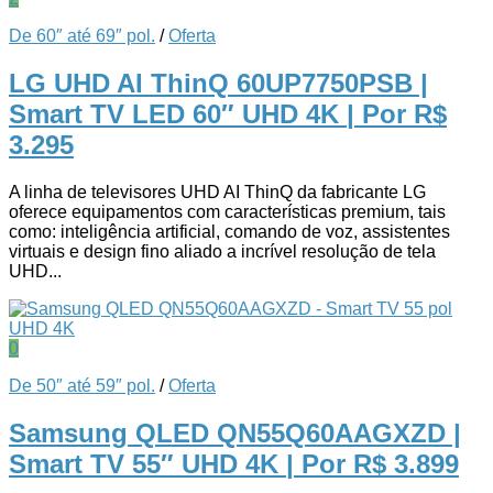
De 60″ até 69″ pol.
/
Oferta
LG UHD AI ThinQ 60UP7750PSB |
Smart TV LED 60″ UHD 4K
| Por R$
3.295
A linha de televisores UHD AI ThinQ da fabricante LG
oferece equipamentos com características premium, tais
como: inteligência artificial, comando de voz, assistentes
virtuais e design fino aliado a incrível resolução de tela
UHD...
0
De 50″ até 59″ pol.
/
Oferta
Samsung QLED QN55Q60AAGXZD |
Smart TV 55″ UHD 4K
| Por R$ 3.899