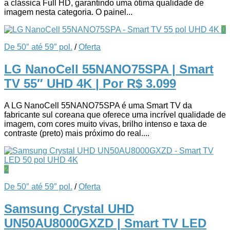
a clássica Full HD, garantindo uma ótima qualidade de
imagem nesta categoria. O painel...
0
De 50″ até 59″ pol.
/
Oferta
LG NanoCell 55NANO75SPA | Smart
TV 55″ UHD 4K
| Por R$ 3.099
A LG NanoCell 55NANO75SPA é uma Smart TV da
fabricante sul coreana que oferece uma incrível qualidade de
imagem, com cores muito vivas, brilho intenso e taxa de
contraste (preto) mais próximo do real....
2
De 50″ até 59″ pol.
/
Oferta
Samsung Crystal UHD
UN50AU8000GXZD | Smart TV LED