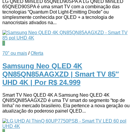
LG QNED MiniLED 65QNED90SPA A LG QNED MiniLED
65QNED90SPA é uma smart TV com a combinação das
tecnologias “Quantum Dot Light-Emitting Diode” ou
simplesmente conhecida por QLED + a tecnologia de
nanocristais ativados na...
0
70″ ou mais
/
Oferta
Samsung Neo QLED 4K
QN85QN85AAGXZD | Smart TV 85″
UHD 4K
| Por R$ 24.999
Smart TV Neo QLED 4K A Samsung Neo QLED 4K
QN85QN85AAGXZD é uma TV smart do segmento “top de
linha” no mercado brasileiro. Ela pertence a nova geração ou
atualização do poderoso painel QLED...
2