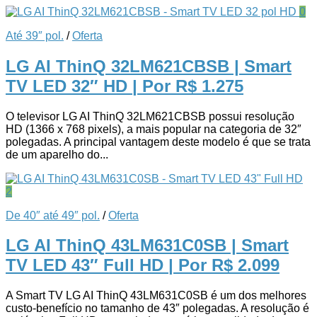
0
Até 39″ pol.
/
Oferta
LG AI ThinQ 32LM621CBSB | Smart
TV LED 32″ HD
| Por R$ 1.275
O televisor LG AI ThinQ 32LM621CBSB possui resolução
HD (1366 x 768 pixels), a mais popular na categoria de 32″
polegadas. A principal vantagem deste modelo é que se trata
de um aparelho do...
2
De 40″ até 49″ pol.
/
Oferta
LG AI ThinQ 43LM631C0SB | Smart
TV LED 43″ Full HD
| Por R$ 2.099
A Smart TV LG AI ThinQ 43LM631C0SB é um dos melhores
custo-benefício no tamanho de 43″ polegadas. A resolução é