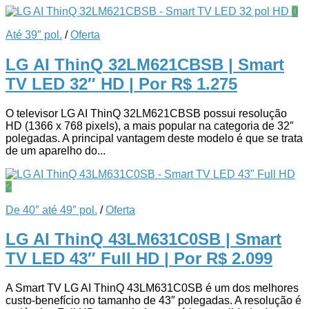
0
Até 39″ pol.
/
Oferta
LG AI ThinQ 32LM621CBSB | Smart
TV LED 32″ HD
| Por R$ 1.275
O televisor LG AI ThinQ 32LM621CBSB possui resolução
HD (1366 x 768 pixels), a mais popular na categoria de 32″
polegadas. A principal vantagem deste modelo é que se trata
de um aparelho do...
2
De 40″ até 49″ pol.
/
Oferta
LG AI ThinQ 43LM631C0SB | Smart
TV LED 43″ Full HD
| Por R$ 2.099
A Smart TV LG AI ThinQ 43LM631C0SB é um dos melhores
custo-benefício no tamanho de 43″ polegadas. A resolução é