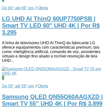
De 60″ até 69″ pol.
/
Oferta
LG UHD AI ThinQ 60UP7750PSB |
Smart TV LED 60″ UHD 4K
| Por R$
3.295
A linha de televisores UHD AI ThinQ da fabricante LG
oferece equipamentos com características premium, tais
como: inteligência artificial, comando de voz, assistentes
virtuais e design fino aliado a incrível resolução de tela
UHD...
0
De 50″ até 59″ pol.
/
Oferta
Samsung QLED QN55Q60AAGXZD |
Smart TV 55″ UHD 4K
| Por R$ 3.899