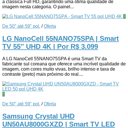
a clássica Full HD, garantindo uma ótima qualidade de
imagem nesta categoria. O painel...
0
De 50″ até 59″ pol.
/
Oferta
LG NanoCell 55NANO75SPA | Smart
TV 55″ UHD 4K
| Por R$ 3.099
A LG NanoCell 55NANO75SPA é uma Smart TV da
fabricante sul coreana que oferece uma incrível qualidade de
imagem, com cores muito vivas, brilho intenso e taxa de
contraste (preto) mais próximo do real....
2
De 50″ até 59″ pol.
/
Oferta
Samsung Crystal UHD
UN50AU8000GXZD | Smart TV LED