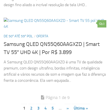
design fino aliado a incrível resolução de tela UHD...
0
DE 50″ ATÉ 59″ POL.
/
OFERTA
Samsung QLED QN55Q60AAGXZD | Smart
TV 55″ UHD 4K
| Por R$ 3.899
A Samsung QLED QN55Q60AAGXZD é uma TV de qualidade
premium, com design ultrafino, bordas infinitas, inteligência
artificial e vários recursos de som e imagem que faz a diferença
frente a concorrência. Ela vem equipada...
Página 1 de 9
1
2
3
4
5
...
»
Última »