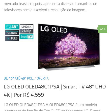
mercado brasileiro, pois, apresenta diversos tamanhos de
televisores com a excelente resolução de imagem...
4
DE 40″ ATÉ 49″ POL.
/
OFERTA
LG OLED OLED48C1PSA | Smart TV 48″ UHD
4K
| Por R$ 4.559
LG OLED OLED48C1PSA A OLED48C1PSA é um modelo
integrante da família de TVs OLED da fabricante LG. E essa