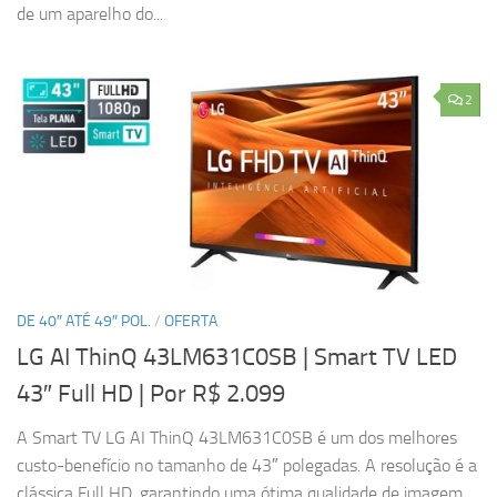
de um aparelho do...
2
DE 40″ ATÉ 49″ POL.
/
OFERTA
LG AI ThinQ 43LM631C0SB | Smart TV LED
43″ Full HD
| Por R$ 2.099
A Smart TV LG AI ThinQ 43LM631C0SB é um dos melhores
custo-benefício no tamanho de 43″ polegadas. A resolução é a
clássica Full HD, garantindo uma ótima qualidade de imagem