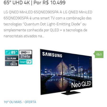
65″ UHD 4K
| Por R$ 10.499
LG QNED MiniLED 65QNED90SPA A LG QNED MiniLED
65QNED90SPA é uma smart TV com a combinação das
tecnologias “Quantum Dot Light-Emitting Diode” ou
simplesmente conhecida por QLED + a tecnologia de
nanocristais ativados na...
0
70″ OU MAIS
/
OFERTA