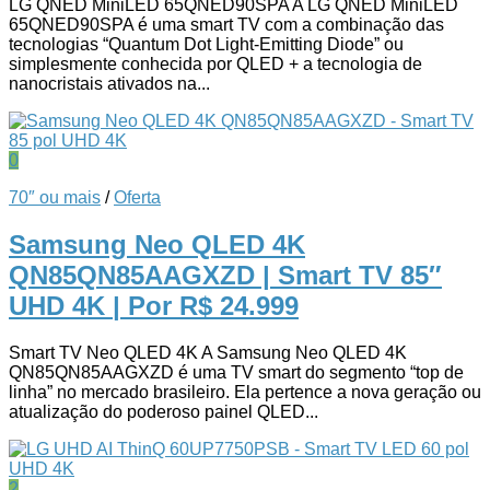
LG QNED MiniLED 65QNED90SPA A LG QNED MiniLED
65QNED90SPA é uma smart TV com a combinação das
tecnologias “Quantum Dot Light-Emitting Diode” ou
simplesmente conhecida por QLED + a tecnologia de
nanocristais ativados na...
0
70″ ou mais
/
Oferta
Samsung Neo QLED 4K
QN85QN85AAGXZD | Smart TV 85″
UHD 4K
| Por R$ 24.999
Smart TV Neo QLED 4K A Samsung Neo QLED 4K
QN85QN85AAGXZD é uma TV smart do segmento “top de
linha” no mercado brasileiro. Ela pertence a nova geração ou
atualização do poderoso painel QLED...
2