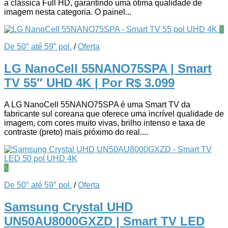
a clássica Full HD, garantindo uma ótima qualidade de
imagem nesta categoria. O painel...
0
De 50″ até 59″ pol.
/
Oferta
LG NanoCell 55NANO75SPA | Smart
TV 55″ UHD 4K
| Por R$ 3.099
A LG NanoCell 55NANO75SPA é uma Smart TV da
fabricante sul coreana que oferece uma incrível qualidade de
imagem, com cores muito vivas, brilho intenso e taxa de
contraste (preto) mais próximo do real....
2
De 50″ até 59″ pol.
/
Oferta
Samsung Crystal UHD
UN50AU8000GXZD | Smart TV LED