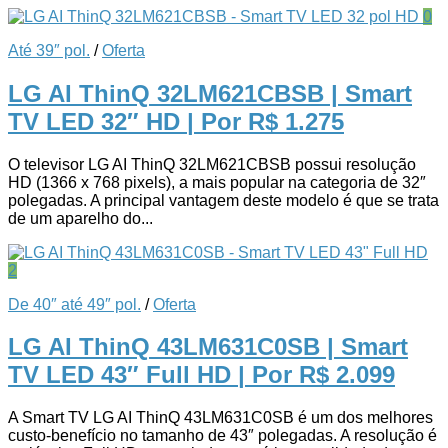
0
Até 39″ pol.
/
Oferta
LG AI ThinQ 32LM621CBSB | Smart
TV LED 32″ HD
| Por R$ 1.275
O televisor LG AI ThinQ 32LM621CBSB possui resolução
HD (1366 x 768 pixels), a mais popular na categoria de 32″
polegadas. A principal vantagem deste modelo é que se trata
de um aparelho do...
2
De 40″ até 49″ pol.
/
Oferta
LG AI ThinQ 43LM631C0SB | Smart
TV LED 43″ Full HD
| Por R$ 2.099
A Smart TV LG AI ThinQ 43LM631C0SB é um dos melhores
custo-benefício no tamanho de 43″ polegadas. A resolução é