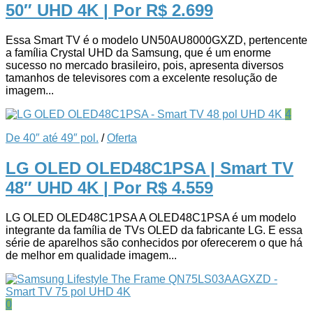
50″ UHD 4K
| Por R$ 2.699
Essa Smart TV é o modelo UN50AU8000GXZD, pertencente
a família Crystal UHD da Samsung, que é um enorme
sucesso no mercado brasileiro, pois, apresenta diversos
tamanhos de televisores com a excelente resolução de
imagem...
4
De 40″ até 49″ pol.
/
Oferta
LG OLED OLED48C1PSA | Smart TV
48″ UHD 4K
| Por R$ 4.559
LG OLED OLED48C1PSA A OLED48C1PSA é um modelo
integrante da família de TVs OLED da fabricante LG. E essa
série de aparelhos são conhecidos por oferecerem o que há
de melhor em qualidade imagem...
0