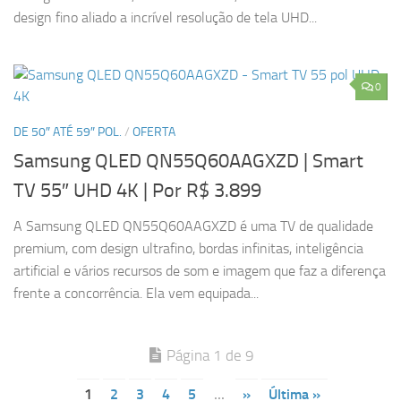
design fino aliado a incrível resolução de tela UHD...
0
DE 50″ ATÉ 59″ POL.
/
OFERTA
Samsung QLED QN55Q60AAGXZD | Smart
TV 55″ UHD 4K
| Por R$ 3.899
A Samsung QLED QN55Q60AAGXZD é uma TV de qualidade
premium, com design ultrafino, bordas infinitas, inteligência
artificial e vários recursos de som e imagem que faz a diferença
frente a concorrência. Ela vem equipada...
Página 1 de 9
1
2
3
4
5
...
»
Última »