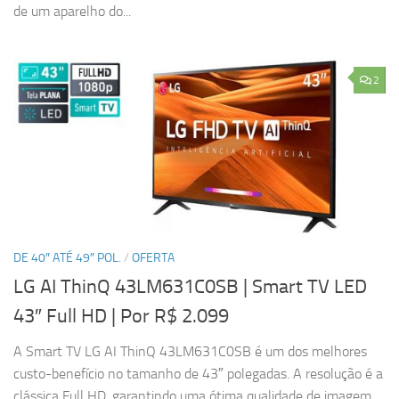
de um aparelho do...
2
DE 40″ ATÉ 49″ POL.
/
OFERTA
LG AI ThinQ 43LM631C0SB | Smart TV LED
43″ Full HD
| Por R$ 2.099
A Smart TV LG AI ThinQ 43LM631C0SB é um dos melhores
custo-benefício no tamanho de 43″ polegadas. A resolução é a
clássica Full HD, garantindo uma ótima qualidade de imagem