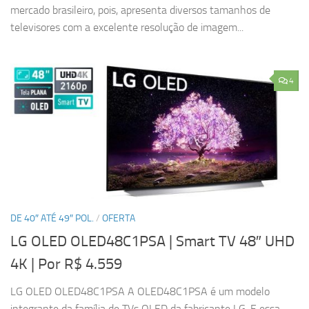
mercado brasileiro, pois, apresenta diversos tamanhos de
televisores com a excelente resolução de imagem...
4
DE 40″ ATÉ 49″ POL.
/
OFERTA
LG OLED OLED48C1PSA | Smart TV 48″ UHD
4K
| Por R$ 4.559
LG OLED OLED48C1PSA A OLED48C1PSA é um modelo
integrante da família de TVs OLED da fabricante LG. E essa