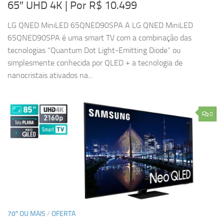
65″ UHD 4K
| Por R$ 10.499
LG QNED MiniLED 65QNED90SPA A LG QNED MiniLED
65QNED90SPA é uma smart TV com a combinação das
tecnologias “Quantum Dot Light-Emitting Diode” ou
simplesmente conhecida por QLED + a tecnologia de
nanocristais ativados na...
0
70″ OU MAIS
/
OFERTA