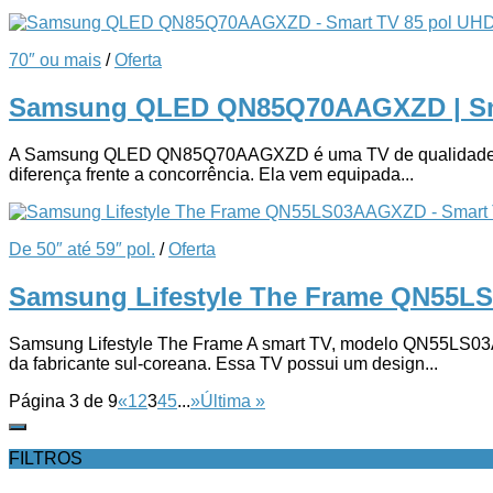
70″ ou mais
/
Oferta
Samsung QLED QN85Q70AAGXZD | Sm
A Samsung QLED QN85Q70AAGXZD é uma TV de qualidade premium
diferença frente a concorrência. Ela vem equipada...
De 50″ até 59″ pol.
/
Oferta
Samsung Lifestyle The Frame QN55L
Samsung Lifestyle The Frame A smart TV, modelo QN55LS03AA
da fabricante sul-coreana. Essa TV possui um design...
Página 3 de 9
«
1
2
3
4
5
...
»
Última »
FILTROS