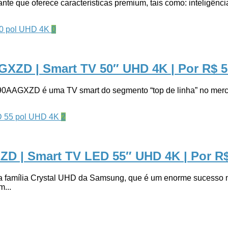
ue oferece características premium, tais como: inteligência a
0
XZD | Smart TV 50″ UHD 4K
| Por R$ 
ZD é uma TV smart do segmento “top de linha” no mercado 
2
ZD | Smart TV LED 55″ UHD 4K
| Por R
mília Crystal UHD da Samsung, que é um enorme sucesso no m
...