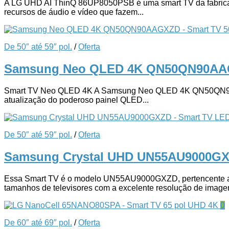
A LG UHD AI ThinQ 86UP8050PSB é uma smart TV da fabricante q
recursos de áudio e vídeo que fazem...
De 50″ até 59″ pol.
/
Oferta
Samsung Neo QLED 4K QN50QN90AAG
Smart TV Neo QLED 4K A Samsung Neo QLED 4K QN50QN90AAGX
atualização do poderoso painel QLED...
De 50″ até 59″ pol.
/
Oferta
Samsung Crystal UHD UN55AU9000GX
Essa Smart TV é o modelo UN55AU9000GXZD, pertencente a fa
tamanhos de televisores com a excelente resolução de imagem
0
De 60″ até 69″ pol.
/
Oferta