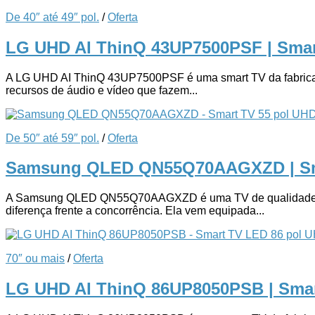
De 40″ até 49″ pol.
/
Oferta
LG UHD AI ThinQ 43UP7500PSF | Sma
A LG UHD AI ThinQ 43UP7500PSF é uma smart TV da fabricante q
recursos de áudio e vídeo que fazem...
De 50″ até 59″ pol.
/
Oferta
Samsung QLED QN55Q70AAGXZD | Sm
A Samsung QLED QN55Q70AAGXZD é uma TV de qualidade premium
diferença frente a concorrência. Ela vem equipada...
70″ ou mais
/
Oferta
LG UHD AI ThinQ 86UP8050PSB | Sma