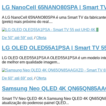
LG NanoCell 65NANO80SPA | Smart T
A LG NanoCell 65NANO80SPA é uma Smart TV da fabricante sul
(preto) mais próximo do real....
0
De 50″ até 59″ pol.
/
Oferta
LG OLED OLED55A1PSA | Smart TV 5
LG OLED OLED55A1PSA A OLED55A1PSA é um modelo integrante
de melhor em qualidade imagem...
De 60″ até 69″ pol.
/
Oferta
Samsung Neo QLED 4K QN65QN85AAG
Smart TV Neo QLED 4K A Samsung Neo QLED 4K QN65QN85AAGX
atualização do poderoso painel QLED...