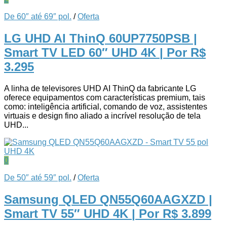
De 60″ até 69″ pol.
/
Oferta
LG UHD AI ThinQ 60UP7750PSB |
Smart TV LED 60″ UHD 4K
| Por R$
3.295
A linha de televisores UHD AI ThinQ da fabricante LG
oferece equipamentos com características premium, tais
como: inteligência artificial, comando de voz, assistentes
virtuais e design fino aliado a incrível resolução de tela
UHD...
0
De 50″ até 59″ pol.
/
Oferta
Samsung QLED QN55Q60AAGXZD |
Smart TV 55″ UHD 4K
| Por R$ 3.899