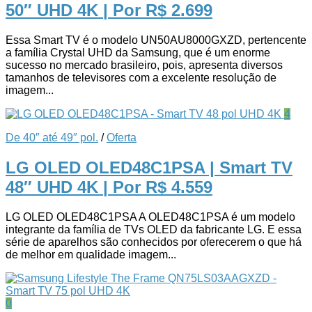
50″ UHD 4K
| Por R$ 2.699
Essa Smart TV é o modelo UN50AU8000GXZD, pertencente
a família Crystal UHD da Samsung, que é um enorme
sucesso no mercado brasileiro, pois, apresenta diversos
tamanhos de televisores com a excelente resolução de
imagem...
4
De 40″ até 49″ pol.
/
Oferta
LG OLED OLED48C1PSA | Smart TV
48″ UHD 4K
| Por R$ 4.559
LG OLED OLED48C1PSA A OLED48C1PSA é um modelo
integrante da família de TVs OLED da fabricante LG. E essa
série de aparelhos são conhecidos por oferecerem o que há
de melhor em qualidade imagem...
0