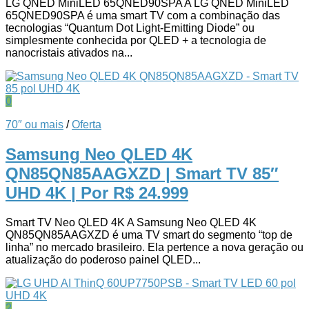
LG QNED MiniLED 65QNED90SPA A LG QNED MiniLED
65QNED90SPA é uma smart TV com a combinação das
tecnologias “Quantum Dot Light-Emitting Diode” ou
simplesmente conhecida por QLED + a tecnologia de
nanocristais ativados na...
0
70″ ou mais
/
Oferta
Samsung Neo QLED 4K
QN85QN85AAGXZD | Smart TV 85″
UHD 4K
| Por R$ 24.999
Smart TV Neo QLED 4K A Samsung Neo QLED 4K
QN85QN85AAGXZD é uma TV smart do segmento “top de
linha” no mercado brasileiro. Ela pertence a nova geração ou
atualização do poderoso painel QLED...
2