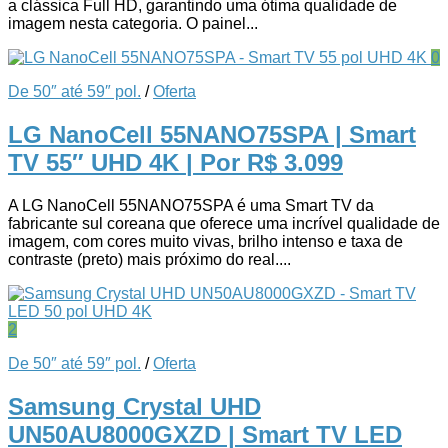
a clássica Full HD, garantindo uma ótima qualidade de
imagem nesta categoria. O painel...
0
De 50″ até 59″ pol.
/
Oferta
LG NanoCell 55NANO75SPA | Smart
TV 55″ UHD 4K
| Por R$ 3.099
A LG NanoCell 55NANO75SPA é uma Smart TV da
fabricante sul coreana que oferece uma incrível qualidade de
imagem, com cores muito vivas, brilho intenso e taxa de
contraste (preto) mais próximo do real....
2
De 50″ até 59″ pol.
/
Oferta
Samsung Crystal UHD
UN50AU8000GXZD | Smart TV LED