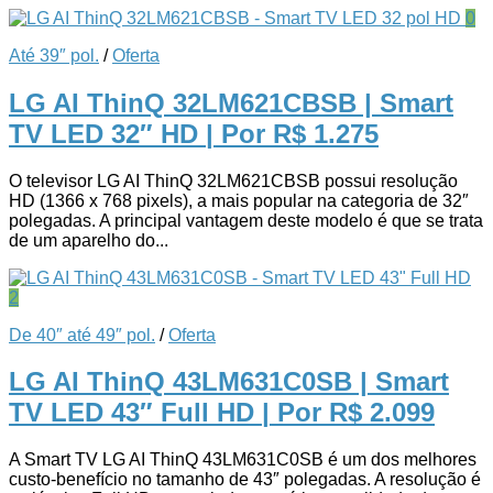
0
Até 39″ pol.
/
Oferta
LG AI ThinQ 32LM621CBSB | Smart
TV LED 32″ HD
| Por R$ 1.275
O televisor LG AI ThinQ 32LM621CBSB possui resolução
HD (1366 x 768 pixels), a mais popular na categoria de 32″
polegadas. A principal vantagem deste modelo é que se trata
de um aparelho do...
2
De 40″ até 49″ pol.
/
Oferta
LG AI ThinQ 43LM631C0SB | Smart
TV LED 43″ Full HD
| Por R$ 2.099
A Smart TV LG AI ThinQ 43LM631C0SB é um dos melhores
custo-benefício no tamanho de 43″ polegadas. A resolução é