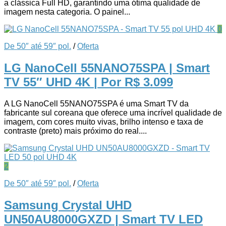
a clássica Full HD, garantindo uma ótima qualidade de
imagem nesta categoria. O painel...
0
De 50″ até 59″ pol.
/
Oferta
LG NanoCell 55NANO75SPA | Smart
TV 55″ UHD 4K
| Por R$ 3.099
A LG NanoCell 55NANO75SPA é uma Smart TV da
fabricante sul coreana que oferece uma incrível qualidade de
imagem, com cores muito vivas, brilho intenso e taxa de
contraste (preto) mais próximo do real....
2
De 50″ até 59″ pol.
/
Oferta
Samsung Crystal UHD
UN50AU8000GXZD | Smart TV LED