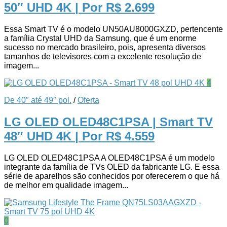
50″ UHD 4K
| Por R$ 2.699
Essa Smart TV é o modelo UN50AU8000GXZD, pertencente
a família Crystal UHD da Samsung, que é um enorme
sucesso no mercado brasileiro, pois, apresenta diversos
tamanhos de televisores com a excelente resolução de
imagem...
4
De 40″ até 49″ pol.
/
Oferta
LG OLED OLED48C1PSA | Smart TV
48″ UHD 4K
| Por R$ 4.559
LG OLED OLED48C1PSA A OLED48C1PSA é um modelo
integrante da família de TVs OLED da fabricante LG. E essa
série de aparelhos são conhecidos por oferecerem o que há
de melhor em qualidade imagem...
0