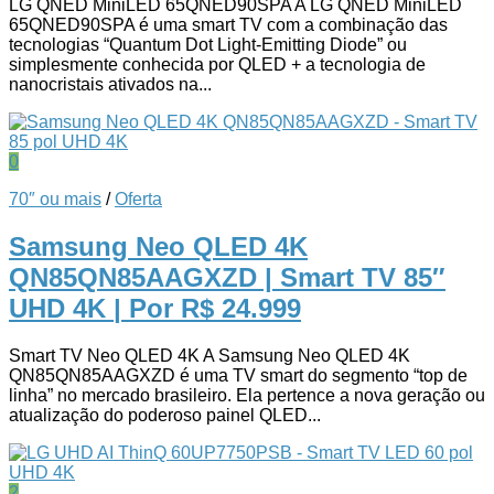
LG QNED MiniLED 65QNED90SPA A LG QNED MiniLED
65QNED90SPA é uma smart TV com a combinação das
tecnologias “Quantum Dot Light-Emitting Diode” ou
simplesmente conhecida por QLED + a tecnologia de
nanocristais ativados na...
0
70″ ou mais
/
Oferta
Samsung Neo QLED 4K
QN85QN85AAGXZD | Smart TV 85″
UHD 4K
| Por R$ 24.999
Smart TV Neo QLED 4K A Samsung Neo QLED 4K
QN85QN85AAGXZD é uma TV smart do segmento “top de
linha” no mercado brasileiro. Ela pertence a nova geração ou
atualização do poderoso painel QLED...
2