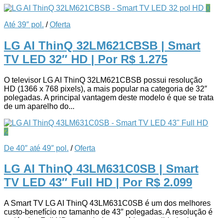
0
Até 39″ pol.
/
Oferta
LG AI ThinQ 32LM621CBSB | Smart
TV LED 32″ HD
| Por R$ 1.275
O televisor LG AI ThinQ 32LM621CBSB possui resolução
HD (1366 x 768 pixels), a mais popular na categoria de 32″
polegadas. A principal vantagem deste modelo é que se trata
de um aparelho do...
2
De 40″ até 49″ pol.
/
Oferta
LG AI ThinQ 43LM631C0SB | Smart
TV LED 43″ Full HD
| Por R$ 2.099
A Smart TV LG AI ThinQ 43LM631C0SB é um dos melhores
custo-benefício no tamanho de 43″ polegadas. A resolução é