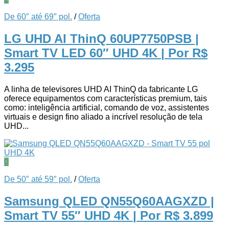
De 60″ até 69″ pol.
/
Oferta
LG UHD AI ThinQ 60UP7750PSB |
Smart TV LED 60″ UHD 4K
| Por R$
3.295
A linha de televisores UHD AI ThinQ da fabricante LG
oferece equipamentos com características premium, tais
como: inteligência artificial, comando de voz, assistentes
virtuais e design fino aliado a incrível resolução de tela
UHD...
0
De 50″ até 59″ pol.
/
Oferta
Samsung QLED QN55Q60AAGXZD |
Smart TV 55″ UHD 4K
| Por R$ 3.899