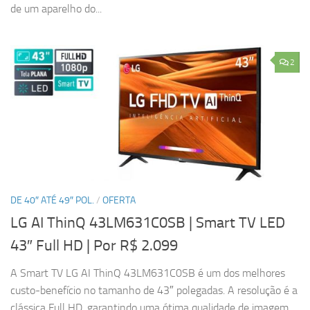
de um aparelho do...
2
DE 40″ ATÉ 49″ POL.
/
OFERTA
LG AI ThinQ 43LM631C0SB | Smart TV LED
43″ Full HD
| Por R$ 2.099
A Smart TV LG AI ThinQ 43LM631C0SB é um dos melhores
custo-benefício no tamanho de 43″ polegadas. A resolução é a
clássica Full HD, garantindo uma ótima qualidade de imagem