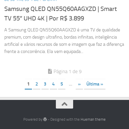
Samsung QLED QN55Q60AAGXZD | Smart
TV 55″ UHD 4K
| Por R$ 3.899
A Samsung QLED QN55Q60AAGXZD é uma TV de qualidade
premium, com design ultrafino, bordas infinitas, inteligência
artificial e vários recursos de som e imagem que faz a diferença
frente a concorrência. Ela vem equipada...
Página 1 de 9
1
2
3
4
5
...
»
Última »
Powered by
- Designed with the
Hueman theme