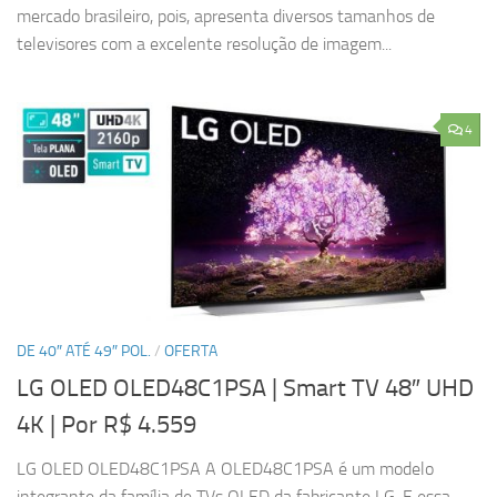
mercado brasileiro, pois, apresenta diversos tamanhos de
televisores com a excelente resolução de imagem...
4
DE 40″ ATÉ 49″ POL.
/
OFERTA
LG OLED OLED48C1PSA | Smart TV 48″ UHD
4K
| Por R$ 4.559
LG OLED OLED48C1PSA A OLED48C1PSA é um modelo
integrante da família de TVs OLED da fabricante LG. E essa