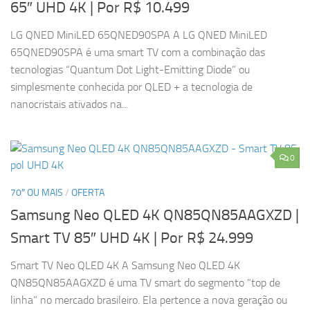
65″ UHD 4K
| Por R$ 10.499
LG QNED MiniLED 65QNED90SPA A LG QNED MiniLED
65QNED90SPA é uma smart TV com a combinação das
tecnologias “Quantum Dot Light-Emitting Diode” ou
simplesmente conhecida por QLED + a tecnologia de
nanocristais ativados na...
0
70″ OU MAIS
/
OFERTA
Samsung Neo QLED 4K QN85QN85AAGXZD |
Smart TV 85″ UHD 4K
| Por R$ 24.999
Smart TV Neo QLED 4K A Samsung Neo QLED 4K
QN85QN85AAGXZD é uma TV smart do segmento “top de
linha” no mercado brasileiro. Ela pertence a nova geração ou