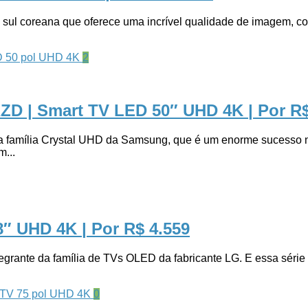
 coreana que oferece uma incrível qualidade de imagem, com c
2
ZD | Smart TV LED 50″ UHD 4K
| Por R
mília Crystal UHD da Samsung, que é um enorme sucesso no m
...
8″ UHD 4K
| Por R$ 4.559
e da família de TVs OLED da fabricante LG. E essa série d
0