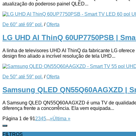
atualização do poderoso painel QLED...
De 60″ até 69″ pol.
/
Oferta
LG UHD AI ThinQ 60UP7750PSB | Sma
A linha de televisores UHD AI ThinQ da fabricante LG oferece e
design fino aliado a incrível resolução de tela UHD...
De 50″ até 59″ pol.
/
Oferta
Samsung QLED QN55Q60AAGXZD | Sm
A Samsung QLED QN55Q60AAGXZD é uma TV de qualidade premium
diferença frente a concorrência. Ela vem equipada...
Página 1 de 9
1
2
3
4
5
...
»
Última »
FILTROS