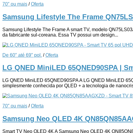
70″ ou mais
/
Oferta
Samsung Lifestyle The Frame QN75L
Samsung Lifestyle The Frame A smart TV, modelo QN75LS03AA
da fabricante sul-coreana. Essa TV possui um design...
De 60″ até 69″ pol.
/
Oferta
LG QNED MiniLED 65QNED90SPA | Sm
LG QNED MiniLED 65QNED90SPA A LG QNED MiniLED 65QNED9
simplesmente conhecida por QLED + a tecnologia de nanocrist
70″ ou mais
/
Oferta
Samsung Neo QLED 4K QN85QN85AAG
Smart TV Neo QLED 4K A Samsung Neo QLED 4K QN85QN85AAGX