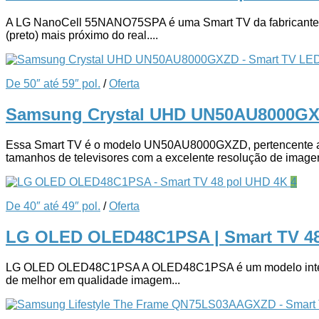
A LG NanoCell 55NANO75SPA é uma Smart TV da fabricante sul
(preto) mais próximo do real....
De 50″ até 59″ pol.
/
Oferta
Samsung Crystal UHD UN50AU8000GX
Essa Smart TV é o modelo UN50AU8000GXZD, pertencente a fa
tamanhos de televisores com a excelente resolução de imagem
4
De 40″ até 49″ pol.
/
Oferta
LG OLED OLED48C1PSA | Smart TV 4
LG OLED OLED48C1PSA A OLED48C1PSA é um modelo integrant
de melhor em qualidade imagem...