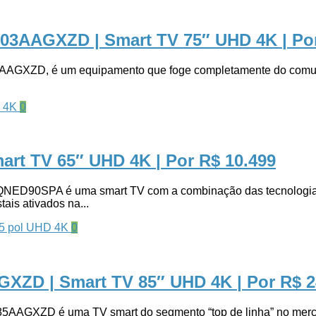
S03AAGXZD | Smart TV 75″ UHD 4K
| Po
GXZD, é um equipamento que foge completamente do comum. E 
0
art TV 65″ UHD 4K
| Por R$ 10.499
0SPA é uma smart TV com a combinação das tecnologias “
ais ativados na...
0
XZD | Smart TV 85″ UHD 4K
| Por R$ 
ZD é uma TV smart do segmento “top de linha” no mercado 