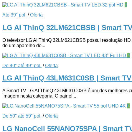
0
Até 39″ pol.
/
Oferta
LG AI ThinQ 32LM621CBSB | Smart T
O televisor LG AI ThinQ 32LM621CBSB possui resolução HD (13
de um aparelho do...
2
De 40″ até 49″ pol.
/
Oferta
LG AI ThinQ 43LM631C0SB | Smart TV
A Smart TV LG AI ThinQ 43LM631C0SB é um dos melhores custo
imagem nesta categoria. O painel...
0
De 50″ até 59″ pol.
/
Oferta
LG NanoCell 55NANO75SPA | Smart T