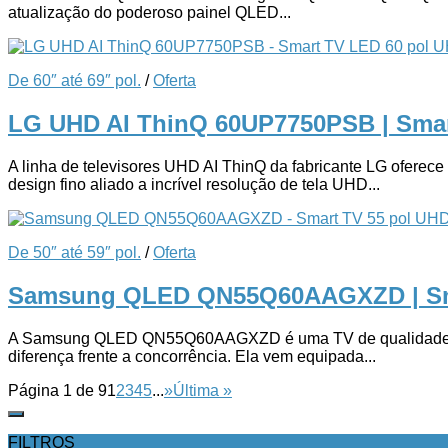
atualização do poderoso painel QLED...
De 60″ até 69″ pol.
/
Oferta
LG UHD AI ThinQ 60UP7750PSB | Sma
A linha de televisores UHD AI ThinQ da fabricante LG oferece e
design fino aliado a incrível resolução de tela UHD...
De 50″ até 59″ pol.
/
Oferta
Samsung QLED QN55Q60AAGXZD | Sm
A Samsung QLED QN55Q60AAGXZD é uma TV de qualidade premium
diferença frente a concorrência. Ela vem equipada...
Página 1 de 9
1
2
3
4
5
...
»
Última »
FILTROS