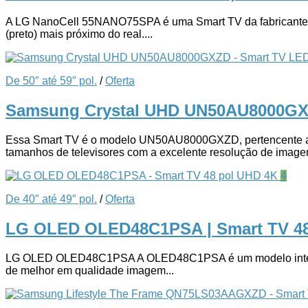
A LG NanoCell 55NANO75SPA é uma Smart TV da fabricante sul
(preto) mais próximo do real....
De 50″ até 59″ pol.
/
Oferta
Samsung Crystal UHD UN50AU8000GX
Essa Smart TV é o modelo UN50AU8000GXZD, pertencente a fa
tamanhos de televisores com a excelente resolução de imagem
4
De 40″ até 49″ pol.
/
Oferta
LG OLED OLED48C1PSA | Smart TV 4
LG OLED OLED48C1PSA A OLED48C1PSA é um modelo integrant
de melhor em qualidade imagem...