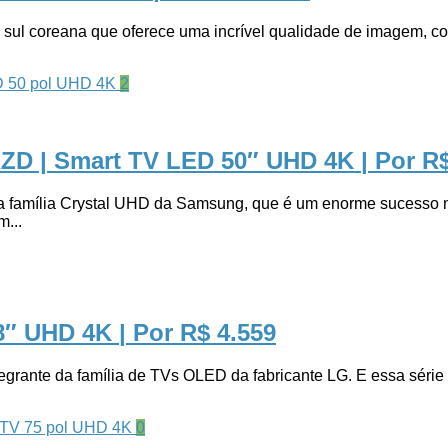
 coreana que oferece uma incrível qualidade de imagem, com c
2
ZD | Smart TV LED 50″ UHD 4K
| Por R
mília Crystal UHD da Samsung, que é um enorme sucesso no m
...
8″ UHD 4K
| Por R$ 4.559
e da família de TVs OLED da fabricante LG. E essa série d
0