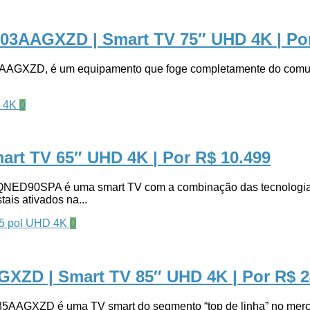
S03AAGXZD | Smart TV 75″ UHD 4K
| Po
GXZD, é um equipamento que foge completamente do comum. E 
0
art TV 65″ UHD 4K
| Por R$ 10.499
0SPA é uma smart TV com a combinação das tecnologias “
ais ativados na...
0
XZD | Smart TV 85″ UHD 4K
| Por R$ 
ZD é uma TV smart do segmento “top de linha” no mercado 