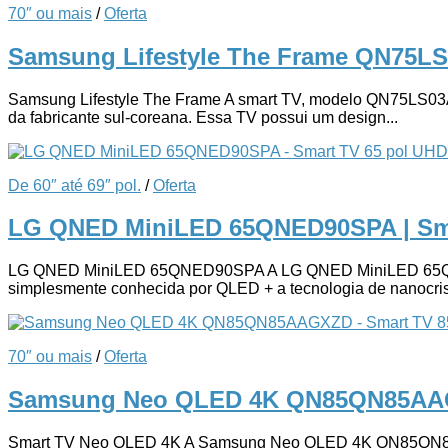
70″ ou mais
/
Oferta
Samsung Lifestyle The Frame QN75L
Samsung Lifestyle The Frame A smart TV, modelo QN75LS03AA
da fabricante sul-coreana. Essa TV possui um design...
De 60″ até 69″ pol.
/
Oferta
LG QNED MiniLED 65QNED90SPA | Sm
LG QNED MiniLED 65QNED90SPA A LG QNED MiniLED 65QNED9
simplesmente conhecida por QLED + a tecnologia de nanocrist
70″ ou mais
/
Oferta
Samsung Neo QLED 4K QN85QN85AAG
Smart TV Neo QLED 4K A Samsung Neo QLED 4K QN85QN85AAGX