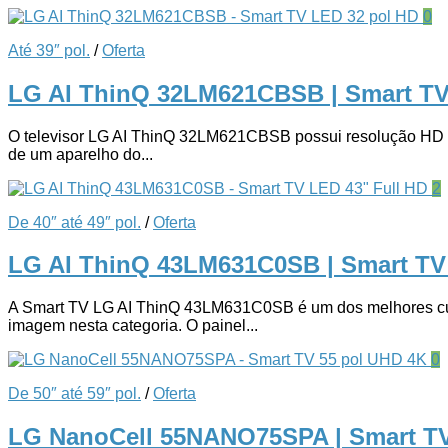
0
Até 39″ pol.
/
Oferta
LG AI ThinQ 32LM621CBSB | Smart T
O televisor LG AI ThinQ 32LM621CBSB possui resolução HD (13
de um aparelho do...
2
De 40″ até 49″ pol.
/
Oferta
LG AI ThinQ 43LM631C0SB | Smart TV
A Smart TV LG AI ThinQ 43LM631C0SB é um dos melhores custo
imagem nesta categoria. O painel...
0
De 50″ até 59″ pol.
/
Oferta
LG NanoCell 55NANO75SPA | Smart T